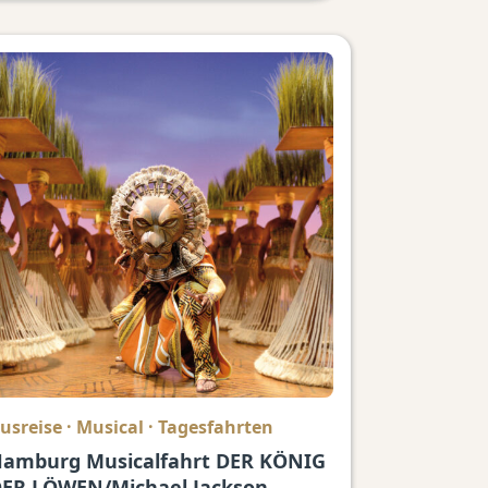
usreise
·
Musical
·
Tagesfahrten
amburg Musicalfahrt DER KÖNIG
ER LÖWEN/Michael Jackson