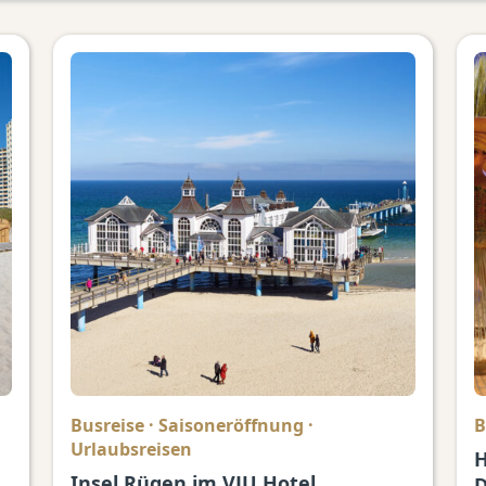
Busreise
·
Saisoneröffnung
·
B
Urlaubsreisen
H
Insel Rügen im VJU Hotel
D