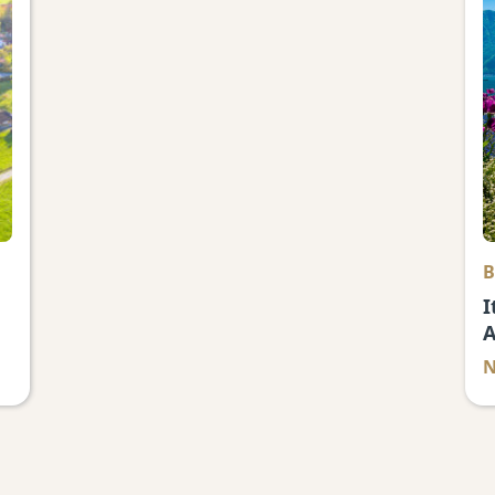
B
I
A
N