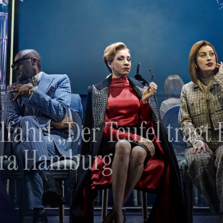
ahrt „Der Teufel trägt 
ora Hamburg