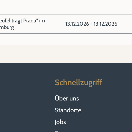
ufel trägt Prada" im
13.12.2026 - 13.12.2026
amburg
Schnellzugriff
Über uns
Standorte
Jobs