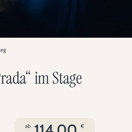
urg
Prada“ im Stage
114,00
ab
€