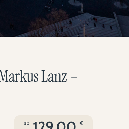
 Markus Lanz –
129,00
ab
€