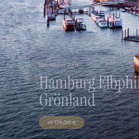
September 2026
Hamburg Elbphil
Grönland
ab
129,00
€