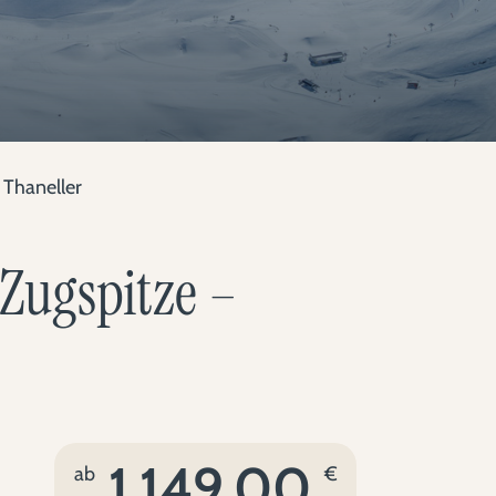
 Thaneller
Zugspitze –
1.149,00
ab
€