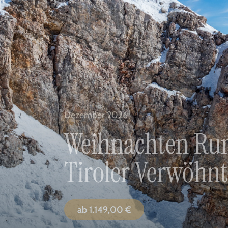
Dezember 2026
Weihnachten Run
Tiroler Verwöhnt
ab
1.149,00
€